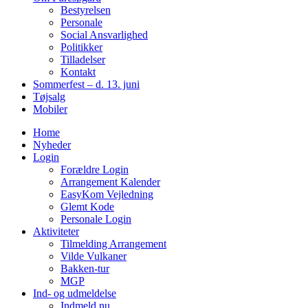
Bestyrelsen
Personale
Social Ansvarlighed
Politikker
Tilladelser
Kontakt
Sommerfest – d. 13. juni
Tøjsalg
Mobiler
Home
Nyheder
Login
Forældre Login
Arrangement Kalender
EasyKom Vejledning
Glemt Kode
Personale Login
Aktiviteter
Tilmelding Arrangement
Vilde Vulkaner
Bakken-tur
MGP
Ind- og udmeldelse
Indmeld nu