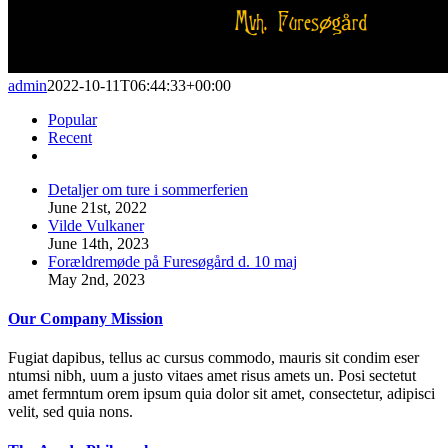
admin
2022-10-11T06:44:33+00:00
Popular
Recent
Comments
Detaljer om ture i sommerferien
June 21st, 2022
Vilde Vulkaner
June 14th, 2023
Forældremøde på Furesøgård d. 10 maj
May 2nd, 2023
Our Company Mission
Fugiat dapibus, tellus ac cursus commodo, mauris sit condim eser
ntumsi nibh, uum a justo vitaes amet risus amets un. Posi sectetut
amet fermntum orem ipsum quia dolor sit amet, consectetur, adipisci
velit, sed quia nons.