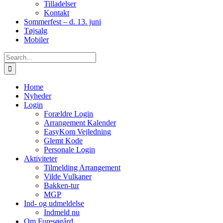
Tilladelser
Kontakt
Sommerfest – d. 13. juni
Tøjsalg
Mobiler
Search
for:
Home
Nyheder
Login
Forældre Login
Arrangement Kalender
EasyKom Vejledning
Glemt Kode
Personale Login
Aktiviteter
Tilmelding Arrangement
Vilde Vulkaner
Bakken-tur
MGP
Ind- og udmeldelse
Indmeld nu
Om Furesøgård