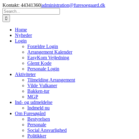
Skip
Kontakt: 44341360
|
administration@furesoegaard.dk
to
Search
content
for:
Home
Nyheder
Login
Forældre Login
Arrangement Kalender
EasyKom Vejledning
Glemt Kode
Personale Login
Aktiviteter
Tilmelding Arrangement
Vilde Vulkaner
Bakken-tur
MGP
Ind- og udmeldelse
Indmeld nu
Om Furesøgård
Bestyrelsen
Personale
Social Ansvarlighed
Politikker