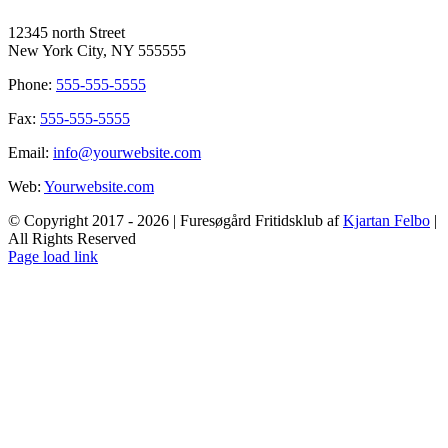
12345 north Street
New York City, NY 555555
Phone:
555-555-5555
Fax:
555-555-5555
Email:
info@yourwebsite.com
Web:
Yourwebsite.com
© Copyright 2017 -
2026 | Furesøgård Fritidsklub af
Kjartan Felbo
|
All Rights Reserved
Facebook
Page load link
Go
to
Top