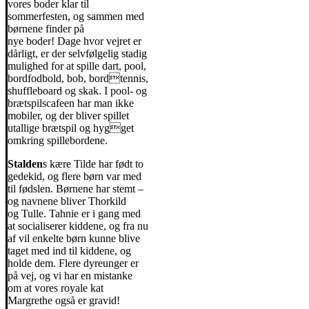
vores boder klar til
sommerfesten, og sammen med
børnene finder på
nye boder! Dage hvor vejret er
dårligt, er der selvfølgelig stadig
mulighed for at spille dart, pool,
bordfodbold, bob, bordtennis,
shuffleboard og skak. I pool- og
brætspilscafeen har man ikke
mobiler, og der bliver spillet
utallige brætspil og hygget
omkring spillebordene.
Stalden
s kære Tilde har født to
gedekid, og flere børn var med
til fødslen. Børnene har stemt –
og navnene bliver Thorkild
og Tulle. Tahnie er i gang med
at socialiserer kiddene, og fra nu
af vil enkelte børn kunne blive
taget med ind til kiddene, og
holde dem. Flere dyreunger er
på vej, og vi har en mistanke
om at vores royale kat
Margrethe også er gravid!