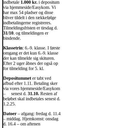
indbetale
1.000 kr.
i depositum
via hjemmeside/Easykom. Vi
har max 54 pladser og disse
bliver tildelt i den rækkefølge
indbetalingerne registreres.
Tilmeldingsfristen er tirsdag d.
31/10
. og tilmeldingen er
bindende.
Klassetrin
: 6.-9. klasse. I første
omgang er det kun 6.-9. klasse
der kan tilmelde sig skituren.
Efter 2 uger åbnes der også op
for tilmelding for 5. kl.
Depositummet
er tabt ved
afbud efter 1.11. Betaling sker
via vores hjemmeside/Easykom
– senest d.
31.10.
Resten af
beløbet skal indbetales senest d.
1.2.25.
Datoer
– afgang: fredag d. 11.4
– middag. Hjemkomst: onsdag
d. 16.4 – om aftenen