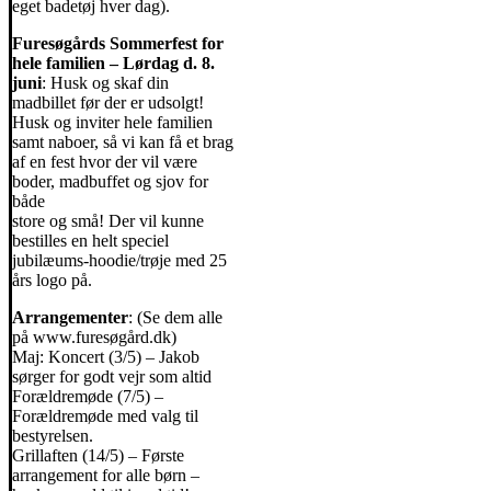
eget badetøj hver dag).
Furesøgårds Sommerfest for
hele familien – Lørdag d. 8.
juni
: Husk og skaf din
madbillet før der er udsolgt!
Husk og inviter hele familien
samt naboer, så vi kan få et brag
af en fest hvor der vil være
boder, madbuffet og sjov for
både
store og små! Der vil kunne
bestilles en helt speciel
jubilæums-hoodie/trøje med 25
års logo på.
Arrangementer
: (Se dem alle
på www.furesøgård.dk)
Maj: Koncert (3/5) – Jakob
sørger for godt vejr som altid
Forældremøde (7/5) –
Forældremøde med valg til
bestyrelsen.
Grillaften (14/5) – Første
arrangement for alle børn –