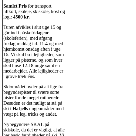
Samlet Pris
for transport,
liftkort, skileje, skiskole, kost og
logi:
4500 kr.
Turen afvikles i slut uge 15 og
går ind i påskefridagene
(skoleferien), med afgang
fredag middag i d. 11.4 og med
hjemkomst onsdag aften i uge
16. Vi skal bo i lejligheder, som
ligger på pisterne, og som hver
skal huse 12-18 unge samt en
medarbejder. Alle lejligheder er
i grove træk éns.
Skiområdet byder på alt lige fra
begynderpister til svære sorte
pister for de meget rutinerede.
Desuden er det muligt at stå på
ski i
Hafjells
ungeområder med
vægt på leg, tricks og andet.
Nybegyndere SKAL på
skiskole, da det er vigtigt, at alle
har basic færdigheder på ski. Vi