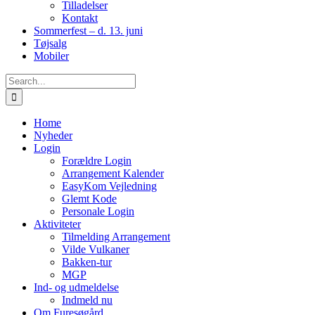
Tilladelser
Kontakt
Sommerfest – d. 13. juni
Tøjsalg
Mobiler
Search
for:
Home
Nyheder
Login
Forældre Login
Arrangement Kalender
EasyKom Vejledning
Glemt Kode
Personale Login
Aktiviteter
Tilmelding Arrangement
Vilde Vulkaner
Bakken-tur
MGP
Ind- og udmeldelse
Indmeld nu
Om Furesøgård