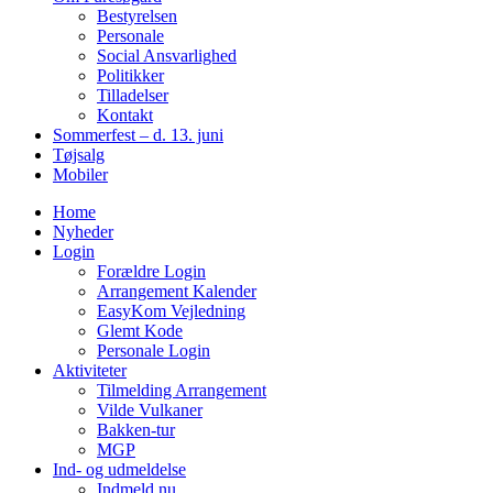
Bestyrelsen
Personale
Social Ansvarlighed
Politikker
Tilladelser
Kontakt
Sommerfest – d. 13. juni
Tøjsalg
Mobiler
Home
Nyheder
Login
Forældre Login
Arrangement Kalender
EasyKom Vejledning
Glemt Kode
Personale Login
Aktiviteter
Tilmelding Arrangement
Vilde Vulkaner
Bakken-tur
MGP
Ind- og udmeldelse
Indmeld nu