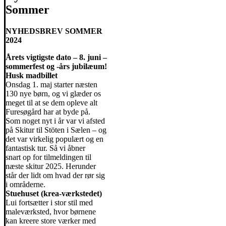
Sommer
NYHEDSBREV SOMMER
2024
Årets vigtigste dato – 8. juni –
sommerfest og -års jubilæum!
Husk madbillet
Onsdag 1. maj starter næsten
130 nye børn, og vi glæder os
meget til at se dem opleve alt
Furesøgård har at byde på.
Som noget nyt i år var vi afsted
på Skitur til Stöten i Sælen – og
det var virkelig populært og en
fantastisk tur. Så vi åbner
snart op for tilmeldingen til
næste skitur 2025. Herunder
står der lidt om hvad der rør sig
i områderne.
Stuehuset (krea-værkstedet)
Lui fortsætter i stor stil med
maleværksted, hvor børnene
kan kreere store værker med