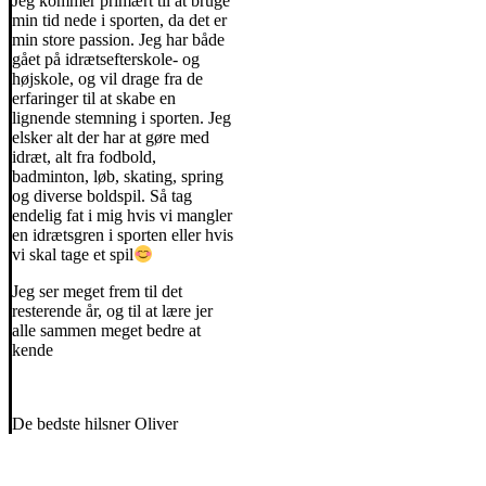
Jeg kommer primært til at bruge
min tid nede i sporten, da det er
min store passion. Jeg har både
gået på idrætsefterskole- og
højskole, og vil drage fra de
erfaringer til at skabe en
lignende stemning i sporten. Jeg
elsker alt der har at gøre med
idræt, alt fra fodbold,
badminton, løb, skating, spring
og diverse boldspil. Så tag
endelig fat i mig hvis vi mangler
en idrætsgren i sporten eller hvis
vi skal tage et spil
Jeg ser meget frem til det
resterende år, og til at lære jer
alle sammen meget bedre at
kende
De bedste hilsner Oliver