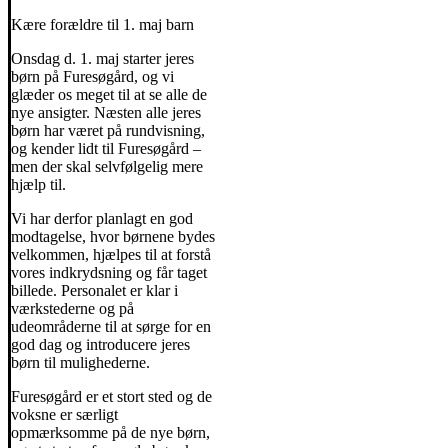
Kære forældre til 1. maj barn
Onsdag d. 1. maj starter jeres
børn på Furesøgård, og vi
glæder os meget til at se alle de
nye ansigter. Næsten alle jeres
børn har været på rundvisning,
og kender lidt til Furesøgård –
men der skal selvfølgelig mere
hjælp til.
Vi har derfor planlagt en god
modtagelse, hvor børnene bydes
velkommen, hjælpes til at forstå
vores indkrydsning og får taget
billede. Personalet er klar i
værkstederne og på
udeområderne til at sørge for en
god dag og introducere jeres
børn til mulighederne.
Furesøgård er et stort sted og de
voksne er særligt
opmærksomme på de nye børn,