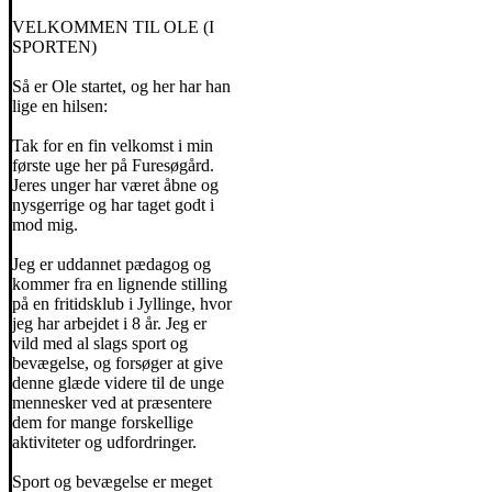
VELKOMMEN TIL OLE (I
SPORTEN)
Så er Ole startet, og her har han
lige en hilsen:
Tak for en fin velkomst i min
første uge her på Furesøgård.
Jeres unger har været åbne og
nysgerrige og har taget godt i
mod mig.
Jeg er uddannet pædagog og
kommer fra en lignende stilling
på en fritidsklub i Jyllinge, hvor
jeg har arbejdet i 8 år. Jeg er
vild med al slags sport og
bevægelse, og forsøger at give
denne glæde videre til de unge
mennesker ved at præsentere
dem for mange forskellige
aktiviteter og udfordringer.
Sport og bevægelse er meget