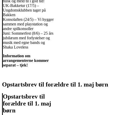
husk og meld til i god tid!
UK-Bakketur (17/5) –
Ungdomsklubben tager på
Bakken
Konsolaften (24/5) – Vi hygger
sammen med playstation og
andre spilkonsoller
Juni: Sommerfest (8/6) – 25 års
jubilæum med forlystelser og
musik med egne bands og
Shaka Loveless
Information om
arrangementerne kommer
separat – tjek!
Opstartsbrev til forældre til 1. maj børn
Opstartsbrev til
forældre til 1. maj
børn