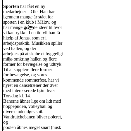
Sporten
har fået en ny
medarbejder – Ole. Han har
igennem mange år stået for
sporten i en klub i Måløv, og
har mange gode ideer til hvor
vi kan rykke. I en tid vil han få
hjælp af Jonas, som er i
arbejdspraktik. Musikken spiller
ved hallen, og der
arbejdes på at skabe et hyggeligt
miljø omkring hallen og flere
former for bevægelse og udtryk.
Til at supplere flere former
for bevægelse, og vores
kommende sommerfest, har vi
hyret en dansetræner der øver
med interesserede børn hver
Torsdag kl. 14.
Banerne åbner lige om lidt med
hoppepuden, volleyball og
diverse udendørs spil.
Vandrutchebanen bliver poleret,
og
poolen åbnes meget snart (husk