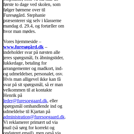
første to dage ved skolen, som
følger børnene over til
Furesøgård. Stephanie
præsenterer sig selv i klasserne
mandag d. 29.4, og fortæller om
hvor man mødes.
Vores hjemmeside –
www.furesøgård.dk
–
indeholder svar på næsten alle
jeres spørgsmål, fx åbningstider,
lukkedage, betaling for
arrangementer og madkort, ind-
og udmeldelser, personalet, osv.
Hvis man alligevel ikke kan få
svar på sit spørgsmål, så er man
velkommen til at kontakte
Henrik på
leder@furesoegaard.dk
, eller
spørgsmål omhandlende ind og
udmeldelse til Kjartan på
administration@furesoegaard.dk
.
Vi reklamerer primært ud via
mail (så sørg for korrekt og
opdateret email), men også via