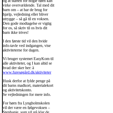
og at starten for nogle børn kan
virke overvældende. Tal med dit
barn om – at har de brug for
hjælp, vejledning eller bliver
utrygge – så gå til en voksen.
Den gode modtagelse er vigtig
for os, så skriv til os hvis dit
barn ikke trives!
I den første tid vil den hvide
info-tavle ved indgangen, vise
aktiviteterne for dagen.
Vi bruger systemet EasyKom til
alle aktiviteter, og I kan altid se
hvad der sker her: à
www.furesøgård.dk/aktiviteter
Husk derfor at fylde penge på
dit barns madkort, materialekort
og aktivitetskonto.
Se vejledningen for mere info.
For børn fra Lyngholmskolen
vil der være en følgevoksen –
Stephanie, som vil stå klar de