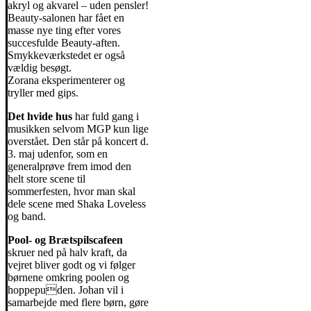
akryl og akvarel – uden pensler!
Beauty-salonen har fået en
masse nye ting efter vores
succesfulde Beauty-aften.
Smykkeværkstedet er også
vældig besøgt.
Zorana eksperimenterer og
tryller med gips.
Det hvide hus
har fuld gang i
musikken selvom MGP kun lige
overstået. Den står på koncert d.
3. maj udenfor, som en
generalprøve frem imod den
helt store scene til
sommerfesten, hvor man skal
dele scene med Shaka Loveless
og band.
Pool- og Brætspilscafeen
skruer ned på halv kraft, da
vejret bliver godt og vi følger
børnene omkring poolen og
hoppepuden. Johan vil i
samarbejde med flere børn, gøre