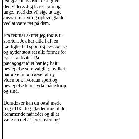
jeg gør mit bedste for at give
den videre. Jeg lærer børn og
unge, hvad det vil sige at tage
ansvar for dyr og opleve glæden
ved at være tæt på dem.
Fra februar skifter jeg fokus til
sporten. Jeg har altid haft en
kærlighed til sport og bevægelse
og nyder stort set alle former for
fysisk aktivitet. På
pædagogstudiet har jeg haft
bevægelse som valgfag, hvilket
har givet mig masser af ny
viden om, hvordan sport og
bevægelse kan styrke både krop
og sind.
Derudover kan du også møde
mig i UK. Jeg glæder mig til de
kommende måneder og til at
være en del af jeres hverdag!