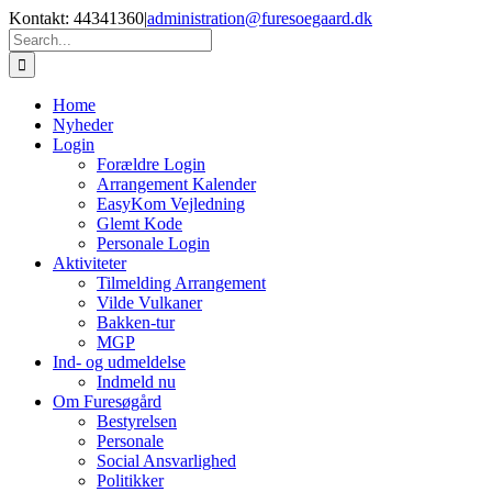
Skip
Kontakt: 44341360
|
administration@furesoegaard.dk
to
Search
content
for:
Home
Nyheder
Login
Forældre Login
Arrangement Kalender
EasyKom Vejledning
Glemt Kode
Personale Login
Aktiviteter
Tilmelding Arrangement
Vilde Vulkaner
Bakken-tur
MGP
Ind- og udmeldelse
Indmeld nu
Om Furesøgård
Bestyrelsen
Personale
Social Ansvarlighed
Politikker