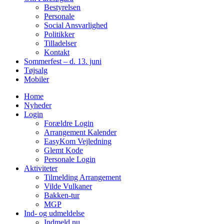
Bestyrelsen
Personale
Social Ansvarlighed
Politikker
Tilladelser
Kontakt
Sommerfest – d. 13. juni
Tøjsalg
Mobiler
Home
Nyheder
Login
Forældre Login
Arrangement Kalender
EasyKom Vejledning
Glemt Kode
Personale Login
Aktiviteter
Tilmelding Arrangement
Vilde Vulkaner
Bakken-tur
MGP
Ind- og udmeldelse
Indmeld nu