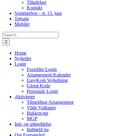
Tilladelser
Kontakt
Sommerfest – d. 13. juni
Tøjsalg
Mobiler
Search
for:
Home
Nyheder
Login
Forældre Login
Arrangement Kalender
EasyKom Vejledning
Glemt Kode
Personale Login
Aktiviteter
Tilmelding Arrangement
Vilde Vulkaner
Bakken-tur
MGP
Ind- og udmeldelse
Indmeld nu
Om Furesøgård