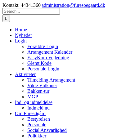
Skip
Kontakt: 44341360
|
administration@furesoegaard.dk
to
Search
content
for:
Home
Nyheder
Login
Forældre Login
Arrangement Kalender
EasyKom Vejledning
Glemt Kode
Personale Login
Aktiviteter
Tilmelding Arrangement
Vilde Vulkaner
Bakken-tur
MGP
Ind- og udmeldelse
Indmeld nu
Om Furesøgård
Bestyrelsen
Personale
Social Ansvarlighed
Politikker