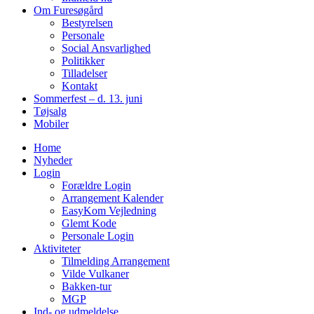
Om Furesøgård
Bestyrelsen
Personale
Social Ansvarlighed
Politikker
Tilladelser
Kontakt
Sommerfest – d. 13. juni
Tøjsalg
Mobiler
Home
Nyheder
Login
Forældre Login
Arrangement Kalender
EasyKom Vejledning
Glemt Kode
Personale Login
Aktiviteter
Tilmelding Arrangement
Vilde Vulkaner
Bakken-tur
MGP
Ind- og udmeldelse