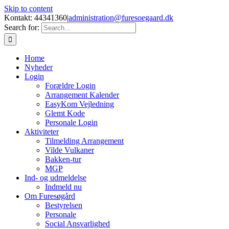
Skip to content
Kontakt: 44341360
|
administration@furesoegaard.dk
Search for:
Home
Nyheder
Login
Forældre Login
Arrangement Kalender
EasyKom Vejledning
Glemt Kode
Personale Login
Aktiviteter
Tilmelding Arrangement
Vilde Vulkaner
Bakken-tur
MGP
Ind- og udmeldelse
Indmeld nu
Om Furesøgård
Bestyrelsen
Personale
Social Ansvarlighed