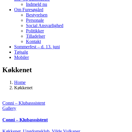
Indmeld nu
Om Furesøgård
Bestyrelsen
Personale
Social Ansvarlighed
Politikker
Tilladelser
Kontakt
Sommerfest – d. 13. juni
Tøjsalg
Mobiler
Køkkenet
Home
Køkkenet
Conni – Klubasssistent
Gallery
Conni – Klubasssistent
Køkkenet
,
Ungdomsklub
,
Vilde Vulkaner