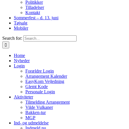
Politikker
Tilladelser
Kontakt
Sommerfest – d. 13. juni
Tøjsalg
Mobiler
Search for:
Home
Nyheder
Login
Forældre Login
Arrangement Kalender
EasyKom Vejledning
Glemt Kode
Personale Login
Aktiviteter
Tilmelding Arrangement
Vilde Vulkaner
Bakken-tur
MGP
Ind- og udmeldelse
Indmeld nu