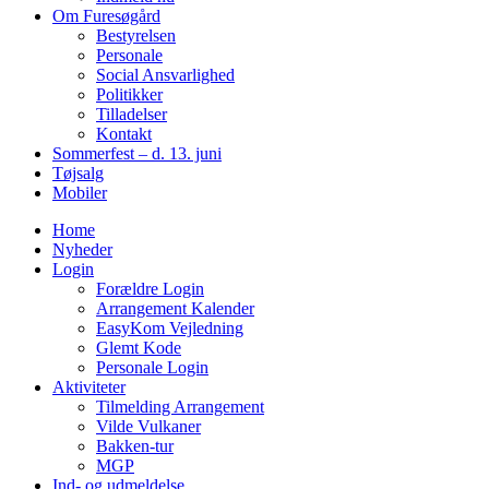
Om Furesøgård
Bestyrelsen
Personale
Social Ansvarlighed
Politikker
Tilladelser
Kontakt
Sommerfest – d. 13. juni
Tøjsalg
Mobiler
Home
Nyheder
Login
Forældre Login
Arrangement Kalender
EasyKom Vejledning
Glemt Kode
Personale Login
Aktiviteter
Tilmelding Arrangement
Vilde Vulkaner
Bakken-tur
MGP
Ind- og udmeldelse