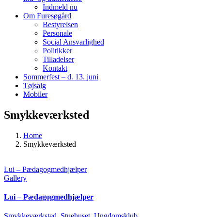
Indmeld nu
Om Furesøgård
Bestyrelsen
Personale
Social Ansvarlighed
Politikker
Tilladelser
Kontakt
Sommerfest – d. 13. juni
Tøjsalg
Mobiler
Smykkeværksted
Home
Smykkeværksted
Lui – Pædagogmedhjælper
Gallery
Lui – Pædagogmedhjælper
Smykkeværksted
,
Stuehuset
,
Ungdomsklub