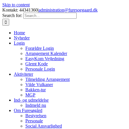
Skip to content
Kontakt: 44341360
|
administration@furesoegaard.dk
Search for:
Home
Nyheder
Login
Forældre Login
Arrangement Kalender
EasyKom Vejledning
Glemt Kode
Personale Login
Aktiviteter
Tilmelding Arrangement
Vilde Vulkaner
Bakken-tur
MGP
Ind- og udmeldelse
Indmeld nu
Om Furesøgård
Bestyrelsen
Personale
Social Ansvarlighed