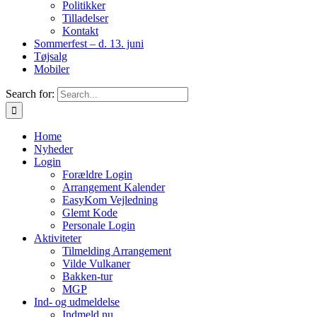
Politikker
Tilladelser
Kontakt
Sommerfest – d. 13. juni
Tøjsalg
Mobiler
Search for:
Home
Nyheder
Login
Forældre Login
Arrangement Kalender
EasyKom Vejledning
Glemt Kode
Personale Login
Aktiviteter
Tilmelding Arrangement
Vilde Vulkaner
Bakken-tur
MGP
Ind- og udmeldelse
Indmeld nu