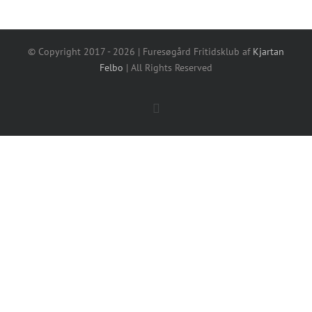
© Copyright 2017 -
2026 | Furesøgård Fritidsklub af
Kjartan
Felbo
| All Rights Reserved
Facebook