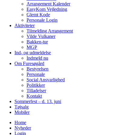
Arrangement Kalender
EasyKom Vejledning
Glemt Kode
Personale Login
Aktiviteter
Tilmelding Arrangement
Vilde Vulkaner
Bakken-tur
MGP
Ind- og udmeldelse
Indmeld nu
Om Furesøgård
Bestyrelsen
Personale
Social Ansvarlighed
Politikker
Tilladelser
Kontakt
Sommerfest – d. 13. juni
Tøjsalg
Mobiler
Home
Nyheder
Login