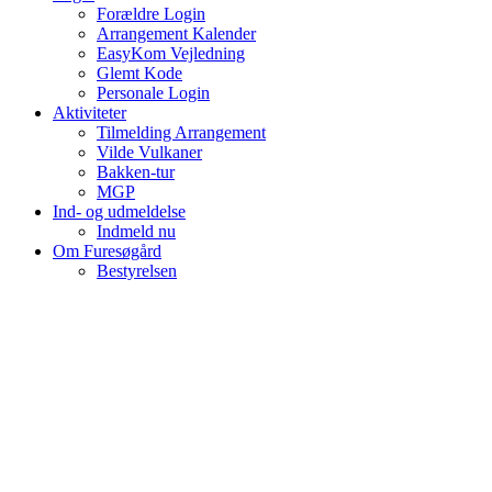
Forældre Login
Arrangement Kalender
EasyKom Vejledning
Glemt Kode
Personale Login
Aktiviteter
Tilmelding Arrangement
Vilde Vulkaner
Bakken-tur
MGP
Ind- og udmeldelse
Indmeld nu
Om Furesøgård
Bestyrelsen
Personale
Social Ansvarlighed
Politikker
Tilladelser
Kontakt
Sommerfest – d. 13. juni
Tøjsalg
Mobiler
Home
Nyheder