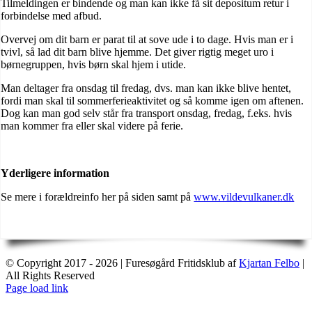
Tilmeldingen er bindende og man kan ikke få sit depositum retur i
forbindelse med afbud.
Overvej om dit barn er parat til at sove ude i to dage. Hvis man er i
tvivl, så lad dit barn blive hjemme. Det giver rigtig meget uro i
børnegruppen, hvis børn skal hjem i utide.
Man deltager fra onsdag til fredag, dvs. man kan ikke blive hentet,
fordi man skal til sommerferieaktivitet og så komme igen om aftenen.
Dog kan man god selv står fra transport onsdag, fredag, f.eks. hvis
man kommer fra eller skal videre på ferie.
Yderligere information
Se mere i forældreinfo her på siden samt på
www.vildevulkaner.dk
© Copyright 2017 -
2026 | Furesøgård Fritidsklub af
Kjartan Felbo
|
All Rights Reserved
Facebook
Page load link
Go