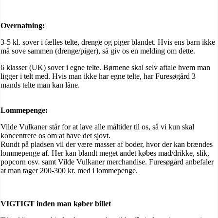
Overnatning:
3-5 kl. sover i fælles telte, drenge og piger blandet. Hvis ens barn ikke
må sove sammen (drenge/piger), så giv os en melding om dette.
6 klasser (UK) sover i egne telte. Børnene skal selv aftale hvem man
ligger i telt med. Hvis man ikke har egne telte, har Furesøgård 3
mands telte man kan låne.
Lommepenge:
Vilde Vulkaner står for at lave alle måltider til os, så vi kun skal
koncentrere os om at have det sjovt.
Rundt på pladsen vil der være masser af boder, hvor der kan brændes
lommepenge af. Her kan blandt meget andet købes mad/drikke, slik,
popcorn osv. samt Vilde Vulkaner merchandise. Furesøgård anbefaler
at man tager 200-300 kr. med i lommepenge.
VIGTIGT inden man køber billet