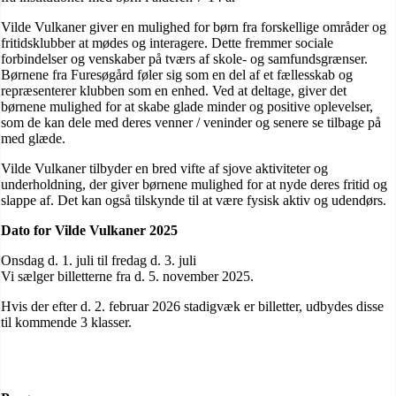
Vilde Vulkaner giver en mulighed for børn fra forskellige områder og
fritidsklubber at mødes og interagere. Dette fremmer sociale
forbindelser og venskaber på tværs af skole- og samfundsgrænser.
Børnene fra Furesøgård føler sig som en del af et fællesskab og
repræsenterer klubben som en enhed. Ved at deltage, giver det
børnene mulighed for at skabe glade minder og positive oplevelser,
som de kan dele med deres venner / veninder og senere se tilbage på
med glæde.
Vilde Vulkaner tilbyder en bred vifte af sjove aktiviteter og
underholdning, der giver børnene mulighed for at nyde deres fritid og
slappe af. Det kan også tilskynde til at være fysisk aktiv og udendørs.
Dato for Vilde Vulkaner 2025
Onsdag d. 1. juli til fredag d. 3. juli
Vi sælger billetterne fra d. 5. november 2025.
Hvis der efter d. 2. februar 2026 stadigvæk er billetter, udbydes disse
til kommende 3 klasser.