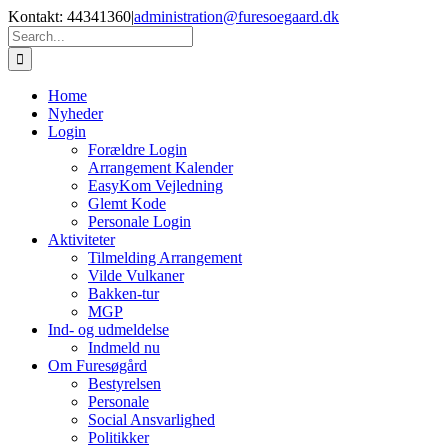
Skip
Kontakt: 44341360
|
administration@furesoegaard.dk
to
Search
content
for:
Home
Nyheder
Login
Forældre Login
Arrangement Kalender
EasyKom Vejledning
Glemt Kode
Personale Login
Aktiviteter
Tilmelding Arrangement
Vilde Vulkaner
Bakken-tur
MGP
Ind- og udmeldelse
Indmeld nu
Om Furesøgård
Bestyrelsen
Personale
Social Ansvarlighed
Politikker