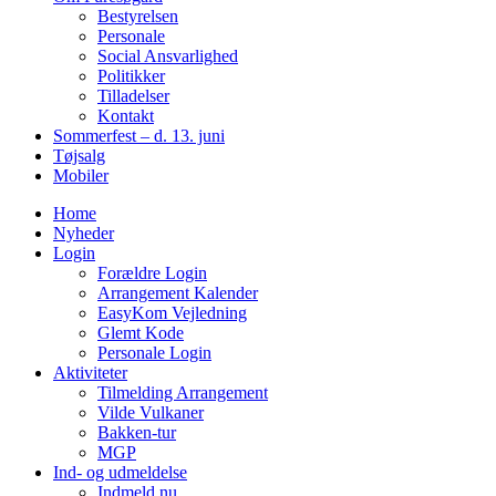
Bestyrelsen
Personale
Social Ansvarlighed
Politikker
Tilladelser
Kontakt
Sommerfest – d. 13. juni
Tøjsalg
Mobiler
Home
Nyheder
Login
Forældre Login
Arrangement Kalender
EasyKom Vejledning
Glemt Kode
Personale Login
Aktiviteter
Tilmelding Arrangement
Vilde Vulkaner
Bakken-tur
MGP
Ind- og udmeldelse
Indmeld nu