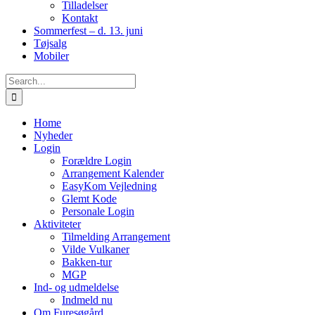
Tilladelser
Kontakt
Sommerfest – d. 13. juni
Tøjsalg
Mobiler
Search
for:
Home
Nyheder
Login
Forældre Login
Arrangement Kalender
EasyKom Vejledning
Glemt Kode
Personale Login
Aktiviteter
Tilmelding Arrangement
Vilde Vulkaner
Bakken-tur
MGP
Ind- og udmeldelse
Indmeld nu
Om Furesøgård