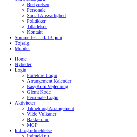
Bestyrelsen
Personale
Social Ansvarlighed
Politikker
Tilladelser
Kontakt
Sommerfest – d. 13. juni
Tøjsalg
Mobiler
Home
Nyheder
Login
Forældre Login
Arrangement Kalender
EasyKom Vejledning
Glemt Kode
Personale Login
Aktiviteter
Tilmelding Arrangement
Vilde Vulkaner
Bakken-tur
MGP
Ind- og udmeldelse
Indmeld nu