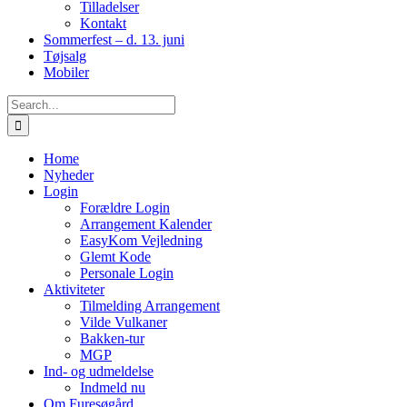
Tilladelser
Kontakt
Sommerfest – d. 13. juni
Tøjsalg
Mobiler
Search
for:
Home
Nyheder
Login
Forældre Login
Arrangement Kalender
EasyKom Vejledning
Glemt Kode
Personale Login
Aktiviteter
Tilmelding Arrangement
Vilde Vulkaner
Bakken-tur
MGP
Ind- og udmeldelse
Indmeld nu
Om Furesøgård