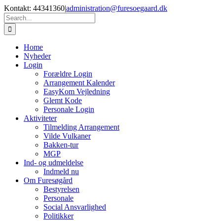
Skip
Kontakt: 44341360
|
administration@furesoegaard.dk
to
Search
content
for:
Home
Nyheder
Login
Forældre Login
Arrangement Kalender
EasyKom Vejledning
Glemt Kode
Personale Login
Aktiviteter
Tilmelding Arrangement
Vilde Vulkaner
Bakken-tur
MGP
Ind- og udmeldelse
Indmeld nu
Om Furesøgård
Bestyrelsen
Personale
Social Ansvarlighed
Politikker