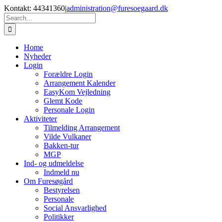
Skip
Kontakt: 44341360
|
administration@furesoegaard.dk
to
Search
content
for:
Home
Nyheder
Login
Forældre Login
Arrangement Kalender
EasyKom Vejledning
Glemt Kode
Personale Login
Aktiviteter
Tilmelding Arrangement
Vilde Vulkaner
Bakken-tur
MGP
Ind- og udmeldelse
Indmeld nu
Om Furesøgård
Bestyrelsen
Personale
Social Ansvarlighed
Politikker