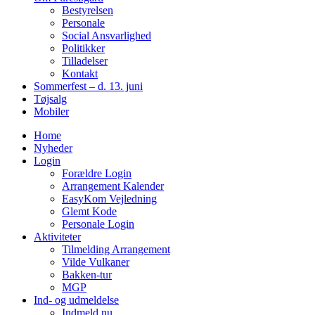
Bestyrelsen
Personale
Social Ansvarlighed
Politikker
Tilladelser
Kontakt
Sommerfest – d. 13. juni
Tøjsalg
Mobiler
Home
Nyheder
Login
Forældre Login
Arrangement Kalender
EasyKom Vejledning
Glemt Kode
Personale Login
Aktiviteter
Tilmelding Arrangement
Vilde Vulkaner
Bakken-tur
MGP
Ind- og udmeldelse
Indmeld nu