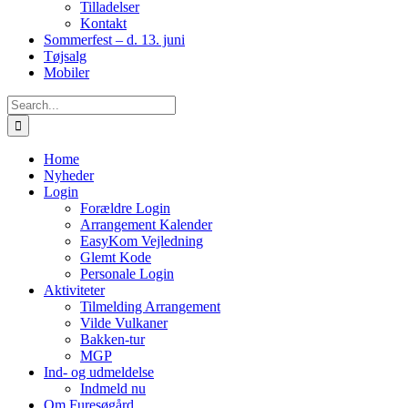
Tilladelser
Kontakt
Sommerfest – d. 13. juni
Tøjsalg
Mobiler
Search
for:
Home
Nyheder
Login
Forældre Login
Arrangement Kalender
EasyKom Vejledning
Glemt Kode
Personale Login
Aktiviteter
Tilmelding Arrangement
Vilde Vulkaner
Bakken-tur
MGP
Ind- og udmeldelse
Indmeld nu
Om Furesøgård