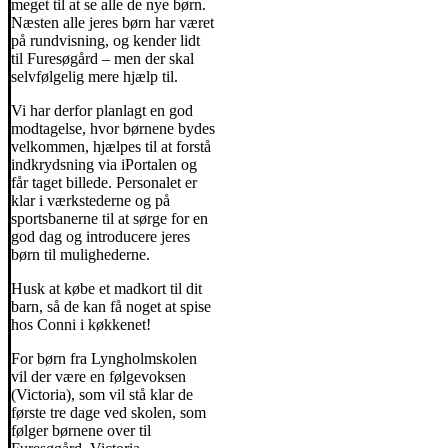
meget til at se alle de nye børn.
Næsten alle jeres børn har været
på rundvisning, og kender lidt
til Furesøgård – men der skal
selvfølgelig mere hjælp til.
Vi har derfor planlagt en god
modtagelse, hvor børnene bydes
velkommen, hjælpes til at forstå
indkrydsning via iPortalen og
får taget billede. Personalet er
klar i værkstederne og på
sportsbanerne til at sørge for en
god dag og introducere jeres
børn til mulighederne.
Husk at købe et madkort til dit
barn, så de kan få noget at spise
hos Conni i køkkenet!
For børn fra Lyngholmskolen
vil der være en følgevoksen
(Victoria), som vil stå klar de
første tre dage ved skolen, som
følger børnene over til