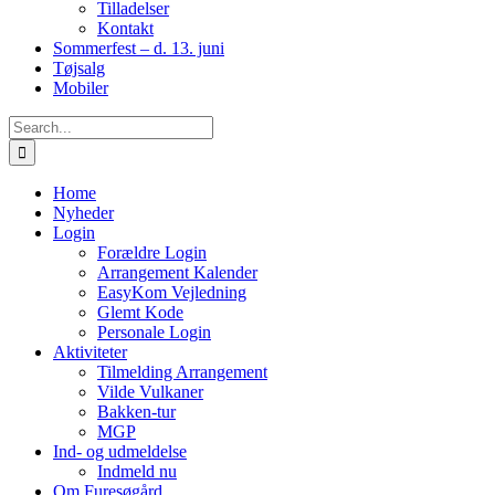
Tilladelser
Kontakt
Sommerfest – d. 13. juni
Tøjsalg
Mobiler
Search
for:
Home
Nyheder
Login
Forældre Login
Arrangement Kalender
EasyKom Vejledning
Glemt Kode
Personale Login
Aktiviteter
Tilmelding Arrangement
Vilde Vulkaner
Bakken-tur
MGP
Ind- og udmeldelse
Indmeld nu
Om Furesøgård