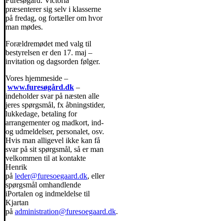
Furesøgård. Victoria
præsenterer sig selv i klasserne
på fredag, og fortæller om hvor
man mødes.
Forældremødet med valg til
bestyrelsen er den 17. maj –
invitation og dagsorden følger.
Vores hjemmeside –
www.furesøgård.dk
–
indeholder svar på næsten alle
jeres spørgsmål, fx åbningstider,
lukkedage, betaling for
arrangementer og madkort, ind-
og udmeldelser, personalet, osv.
Hvis man alligevel ikke kan få
svar på sit spørgsmål, så er man
velkommen til at kontakte
Henrik
på
leder@furesoegaard.dk
, eller
spørgsmål omhandlende
iPortalen og indmeldelse til
Kjartan
på
administration@furesoegaard.dk
.