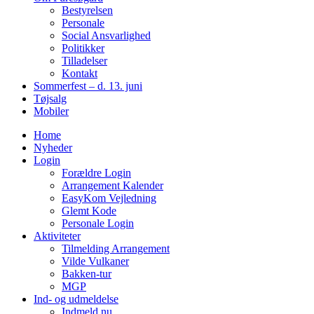
Bestyrelsen
Personale
Social Ansvarlighed
Politikker
Tilladelser
Kontakt
Sommerfest – d. 13. juni
Tøjsalg
Mobiler
Home
Nyheder
Login
Forældre Login
Arrangement Kalender
EasyKom Vejledning
Glemt Kode
Personale Login
Aktiviteter
Tilmelding Arrangement
Vilde Vulkaner
Bakken-tur
MGP
Ind- og udmeldelse
Indmeld nu