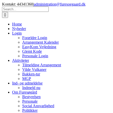
Skip
Kontakt: 44341360
|
administration@furesoegaard.dk
to
Search
content
for:
Home
Nyheder
Login
Forældre Login
Arrangement Kalender
EasyKom Vejledning
Glemt Kode
Personale Login
Aktiviteter
Tilmelding Arrangement
Vilde Vulkaner
Bakken-tur
MGP
Ind- og udmeldelse
Indmeld nu
Om Furesøgård
Bestyrelsen
Personale
Social Ansvarlighed
Politikker