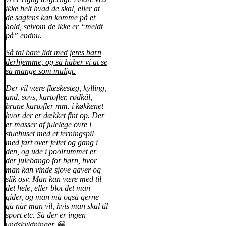
ikke helt hvad de skal, eller at
de sagtens kan komme på et
hold, selvom de ikke er “meldt
på” endnu.
Så tal bare lidt med jeres barn
derhjemme, og så håber vi at se
så mange som muligt.
Der vil være flæskesteg, kylling,
and, sovs, kartofler, rødkål,
brune kartofler mm. i køkkenet
hvor der er dækket fint op. Der
er masser af julelege ovre i
stuehuset med et terningspil
med fart over feltet og gang i
den, og ude i poolrummet er
der julebango for børn, hvor
man kan vinde sjove gaver og
slik osv. Man kan være med til
det hele, eller blot det man
gider, og man må også gerne
gå når man vil, hvis man skal til
sport etc. Så der er ingen
undskyldninger 😀