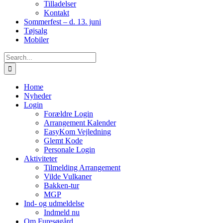
Tilladelser
Kontakt
Sommerfest – d. 13. juni
Tøjsalg
Mobiler
Search
for:
Home
Nyheder
Login
Forældre Login
Arrangement Kalender
EasyKom Vejledning
Glemt Kode
Personale Login
Aktiviteter
Tilmelding Arrangement
Vilde Vulkaner
Bakken-tur
MGP
Ind- og udmeldelse
Indmeld nu
Om Furesøgård