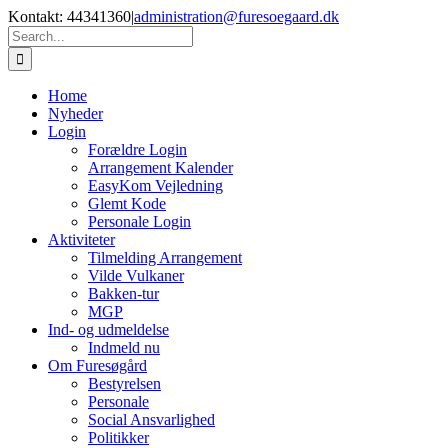
Skip
Kontakt: 44341360
|
administration@furesoegaard.dk
to
Search
content
for:
Home
Nyheder
Login
Forældre Login
Arrangement Kalender
EasyKom Vejledning
Glemt Kode
Personale Login
Aktiviteter
Tilmelding Arrangement
Vilde Vulkaner
Bakken-tur
MGP
Ind- og udmeldelse
Indmeld nu
Om Furesøgård
Bestyrelsen
Personale
Social Ansvarlighed
Politikker