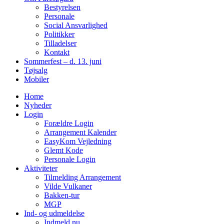
Bestyrelsen
Personale
Social Ansvarlighed
Politikker
Tilladelser
Kontakt
Sommerfest – d. 13. juni
Tøjsalg
Mobiler
Home
Nyheder
Login
Forældre Login
Arrangement Kalender
EasyKom Vejledning
Glemt Kode
Personale Login
Aktiviteter
Tilmelding Arrangement
Vilde Vulkaner
Bakken-tur
MGP
Ind- og udmeldelse
Indmeld nu