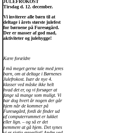
JULEFROKOST
Tirsdag d. 12. december.
Vi inviterer alle børn til at
deltage i årets største julefest
for børnene på Furesøgård.
Der er masser af god mad,
aktiviteter og julehygge!
Kære forældre
I må meget gerne tale med jeres
barn, om at deltage i Børnenes
Julefrokost. Især de nye 4.
klasser ved måske ikke helt
hvad det er, og vi forsøger at
fange så mange som muligt. Vi
har dog hvert år nogen der går
hjem når de kommer på
Furesøgård, fordi de finder ud
af computerrummet er lukket
eller lign. – og så er det
nemmere at gå hjem. Det synes
vi er rigtig ærgerligt! Andre ved