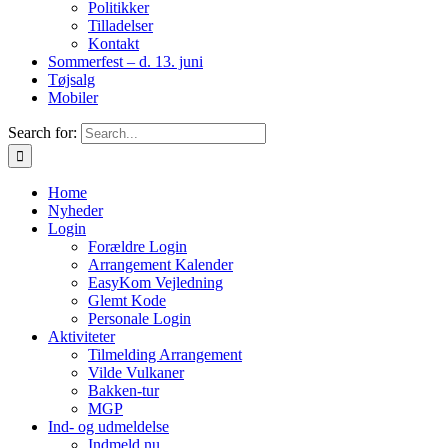
Politikker
Tilladelser
Kontakt
Sommerfest – d. 13. juni
Tøjsalg
Mobiler
Search for:
Home
Nyheder
Login
Forældre Login
Arrangement Kalender
EasyKom Vejledning
Glemt Kode
Personale Login
Aktiviteter
Tilmelding Arrangement
Vilde Vulkaner
Bakken-tur
MGP
Ind- og udmeldelse
Indmeld nu