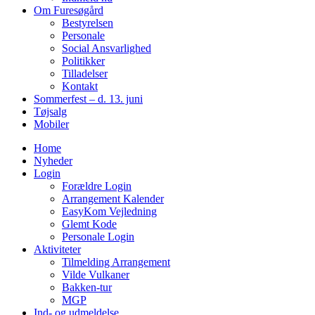
Om Furesøgård
Bestyrelsen
Personale
Social Ansvarlighed
Politikker
Tilladelser
Kontakt
Sommerfest – d. 13. juni
Tøjsalg
Mobiler
Home
Nyheder
Login
Forældre Login
Arrangement Kalender
EasyKom Vejledning
Glemt Kode
Personale Login
Aktiviteter
Tilmelding Arrangement
Vilde Vulkaner
Bakken-tur
MGP
Ind- og udmeldelse