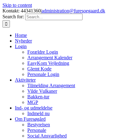
Skip to content
Kontakt: 44341360
|
administration@furesoegaard.dk
Search for:
Home
Nyheder
Login
Forældre Login
Arrangement Kalender
EasyKom Vejledning
Glemt Kode
Personale Login
Aktiviteter
Tilmelding Arrangement
Vilde Vulkaner
Bakken-tur
MGP
Ind- og udmeldelse
Indmeld nu
Om Furesøgård
Bestyrelsen
Personale
Social Ansvarlighed