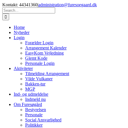
Skip
Kontakt: 44341360
|
administration@furesoegaard.dk
to
Search
content
for:
Home
Nyheder
Login
Forældre Login
Arrangement Kalender
EasyKom Vejledning
Glemt Kode
Personale Login
Aktiviteter
Tilmelding Arrangement
Vilde Vulkaner
Bakken-tur
MGP
Ind- og udmeldelse
Indmeld nu
Om Furesøgård
Bestyrelsen
Personale
Social Ansvarlighed
Politikker