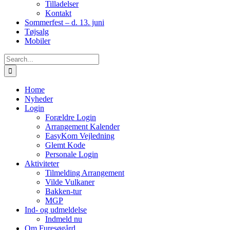
Tilladelser
Kontakt
Sommerfest – d. 13. juni
Tøjsalg
Mobiler
Search
for:
Home
Nyheder
Login
Forældre Login
Arrangement Kalender
EasyKom Vejledning
Glemt Kode
Personale Login
Aktiviteter
Tilmelding Arrangement
Vilde Vulkaner
Bakken-tur
MGP
Ind- og udmeldelse
Indmeld nu
Om Furesøgård