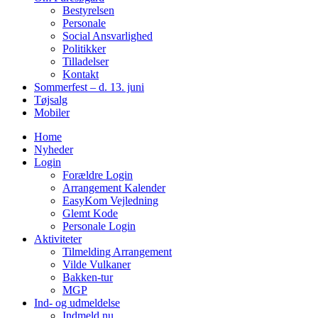
Bestyrelsen
Personale
Social Ansvarlighed
Politikker
Tilladelser
Kontakt
Sommerfest – d. 13. juni
Tøjsalg
Mobiler
Home
Nyheder
Login
Forældre Login
Arrangement Kalender
EasyKom Vejledning
Glemt Kode
Personale Login
Aktiviteter
Tilmelding Arrangement
Vilde Vulkaner
Bakken-tur
MGP
Ind- og udmeldelse
Indmeld nu