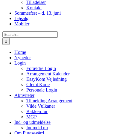
Tilladelser
Kontakt
Sommerfest – d. 13. juni
Tøjsalg
Mobiler
Search
for:
Home
Nyheder
Login
Forældre Login
Arrangement Kalender
EasyKom Vejledning
Glemt Kode
Personale Login
Aktiviteter
Tilmelding Arrangement
Vilde Vulkaner
Bakken-tur
MGP
Ind- og udmeldelse
Indmeld nu
Om Furesøgård