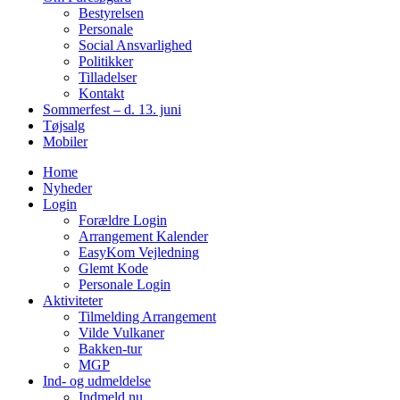
Bestyrelsen
Personale
Social Ansvarlighed
Politikker
Tilladelser
Kontakt
Sommerfest – d. 13. juni
Tøjsalg
Mobiler
Home
Nyheder
Login
Forældre Login
Arrangement Kalender
EasyKom Vejledning
Glemt Kode
Personale Login
Aktiviteter
Tilmelding Arrangement
Vilde Vulkaner
Bakken-tur
MGP
Ind- og udmeldelse
Indmeld nu