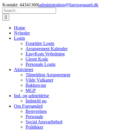
Skip
Kontakt: 44341360
|
administration@furesoegaard.dk
to
Search
content
for:
Home
Nyheder
Login
Forældre Login
Arrangement Kalender
EasyKom Vejledning
Glemt Kode
Personale Login
Aktiviteter
Tilmelding Arrangement
Vilde Vulkaner
Bakken-tur
MGP
Ind- og udmeldelse
Indmeld nu
Om Furesøgård
Bestyrelsen
Personale
Social Ansvarlighed
Politikker