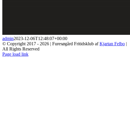
admin
2023-12-06T12:48:07+00:00
© Copyright 2017 -
2026 | Furesøgård Fritidsklub af
Kjartan Felbo
|
All Rights Reserved
Facebook
Page load link
Go
to
Top