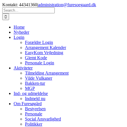
Skip
Kontakt: 44341360
|
administration@furesoegaard.dk
to
Search
content
for:
Home
Nyheder
Login
Forældre Login
Arrangement Kalender
EasyKom Vejledning
Glemt Kode
Personale Login
Aktiviteter
Tilmelding Arrangement
Vilde Vulkaner
Bakken-tur
MGP
Ind- og udmeldelse
Indmeld nu
Om Furesøgård
Bestyrelsen
Personale
Social Ansvarlighed
Politikker