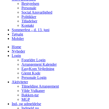
Bestyrelsen
Personale
Social Ansvarlighed
Politikker
Tilladelser
Kontakt
Sommerfest – d. 13. juni
Tøjsalg
Mobiler
Home
Nyheder
Login
Forældre Login
Arrangement Kalender
EasyKom Vejledning
Glemt Kode
Personale Login
Aktiviteter
Tilmelding Arrangement
Vilde Vulkaner
Bakken-tur
MGP
Ind- og udmeldelse
Indmeld nu