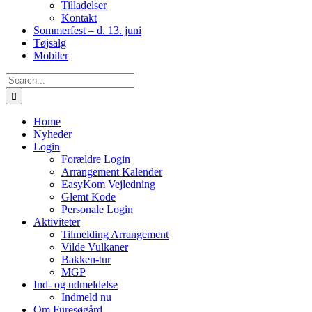
Tilladelser
Kontakt
Sommerfest – d. 13. juni
Tøjsalg
Mobiler
Search
for:
Home
Nyheder
Login
Forældre Login
Arrangement Kalender
EasyKom Vejledning
Glemt Kode
Personale Login
Aktiviteter
Tilmelding Arrangement
Vilde Vulkaner
Bakken-tur
MGP
Ind- og udmeldelse
Indmeld nu
Om Furesøgård