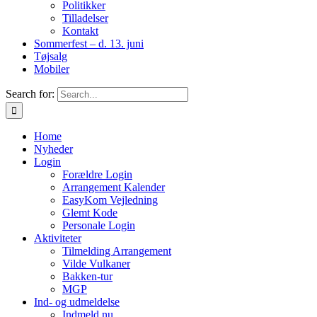
Politikker
Tilladelser
Kontakt
Sommerfest – d. 13. juni
Tøjsalg
Mobiler
Search for:
Home
Nyheder
Login
Forældre Login
Arrangement Kalender
EasyKom Vejledning
Glemt Kode
Personale Login
Aktiviteter
Tilmelding Arrangement
Vilde Vulkaner
Bakken-tur
MGP
Ind- og udmeldelse
Indmeld nu