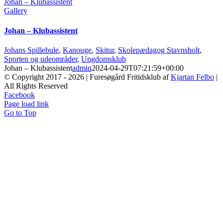
Johan – Klubassistent
Gallery
Johan – Klubassistent
Johans Spillebule
,
Kanouge
,
Skitur
,
Skolepædagog Stavnsholt
,
Sporten og udeområder
,
Ungdomsklub
Johan – Klubassistent
admin
2024-04-29T07:21:59+00:00
© Copyright 2017 -
2026 | Furesøgård Fritidsklub af
Kjartan Felbo
|
All Rights Reserved
Facebook
Page load link
Go to Top