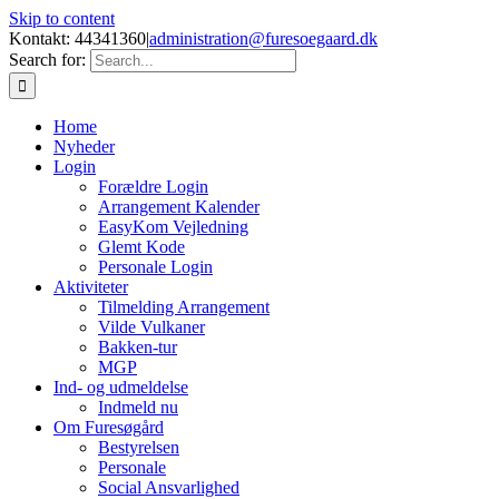
Skip to content
Kontakt: 44341360
|
administration@furesoegaard.dk
Search for:
Home
Nyheder
Login
Forældre Login
Arrangement Kalender
EasyKom Vejledning
Glemt Kode
Personale Login
Aktiviteter
Tilmelding Arrangement
Vilde Vulkaner
Bakken-tur
MGP
Ind- og udmeldelse
Indmeld nu
Om Furesøgård
Bestyrelsen
Personale
Social Ansvarlighed