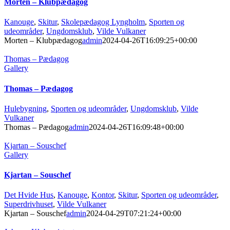
Morten – Klubpædagog
Kanouge
,
Skitur
,
Skolepædagog Lyngholm
,
Sporten og
udeområder
,
Ungdomsklub
,
Vilde Vulkaner
Morten – Klubpædagog
admin
2024-04-26T16:09:25+00:00
Thomas – Pædagog
Gallery
Thomas – Pædagog
Hulebygning
,
Sporten og udeområder
,
Ungdomsklub
,
Vilde
Vulkaner
Thomas – Pædagog
admin
2024-04-26T16:09:48+00:00
Kjartan – Souschef
Gallery
Kjartan – Souschef
Det Hvide Hus
,
Kanouge
,
Kontor
,
Skitur
,
Sporten og udeområder
,
Superdrivhuset
,
Vilde Vulkaner
Kjartan – Souschef
admin
2024-04-29T07:21:24+00:00