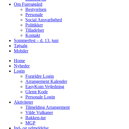
Om Furesøgård
Bestyrelsen
Personale
Social Ansvarlighed
Politikker
Tilladelser
Kontakt
Sommerfest – d. 13. juni
Tøjsalg
Mobiler
Home
Nyheder
Login
Forældre Login
Arrangement Kalender
EasyKom Vejledning
Glemt Kode
Personale Login
Aktiviteter
Tilmelding Arrangement
Vilde Vulkaner
Bakken-tur
MGP
Ind- og udmeldelse